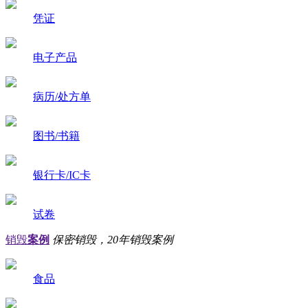
凭证
电子产品
病历/处方单
图书/书籍
银行卡/IC卡
试卷
销毁
案例
保密销毁，20年销毁案例
食品