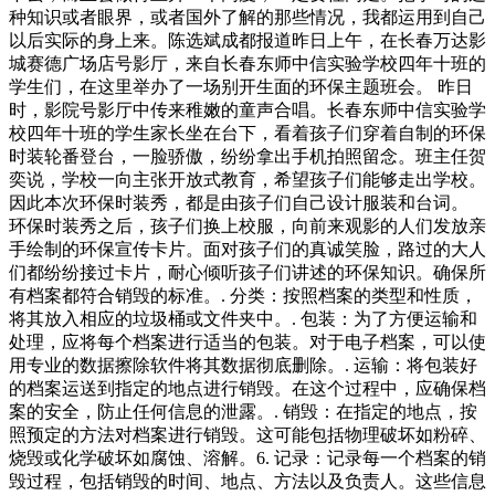
种知识或者眼界，或者国外了解的那些情况，我都运用到自己
以后实际的身上来。陈选斌成都报道昨日上午，在长春万达影
城赛德广场店号影厅，来自长春东师中信实验学校四年十班的
学生们，在这里举办了一场别开生面的环保主题班会。 昨日
时，影院号影厅中传来稚嫩的童声合唱。长春东师中信实验学
校四年十班的学生家长坐在台下，看着孩子们穿着自制的环保
时装轮番登台，一脸骄傲，纷纷拿出手机拍照留念。班主任贺
奕说，学校一向主张开放式教育，希望孩子们能够走出学校。
因此本次环保时装秀，都是由孩子们自己设计服装和台词。
环保时装秀之后，孩子们换上校服，向前来观影的人们发放亲
手绘制的环保宣传卡片。面对孩子们的真诚笑脸，路过的大人
们都纷纷接过卡片，耐心倾听孩子们讲述的环保知识。确保所
有档案都符合销毁的标准。. 分类：按照档案的类型和性质，
将其放入相应的垃圾桶或文件夹中。. 包装：为了方便运输和
处理，应将每个档案进行适当的包装。对于电子档案，可以使
用专业的数据擦除软件将其数据彻底删除。. 运输：将包装好
的档案运送到指定的地点进行销毁。在这个过程中，应确保档
案的安全，防止任何信息的泄露。. 销毁：在指定的地点，按
照预定的方法对档案进行销毁。这可能包括物理破坏如粉碎、
烧毁或化学破坏如腐蚀、溶解。6. 记录：记录每一个档案的销
毁过程，包括销毁的时间、地点、方法以及负责人。这些信息