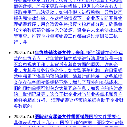
在仓库中被不当存放，报废卡上仍可能存储着卡号和余
额等数据。若是不采取任何措施，报废卡会被有心人士
获取并用于非法活动，如制作假卡进行购物，导致财产
损失和法律纠纷。在这样的情况下，企业应立即开展物
理销毁程序，用合适设备将报废卡粉粹或分割，确保每
张卡的数据部分都被充分破坏。避免在未来的法律或监
管审查。推荐企业每项销毁工作都由通过培训员工执
行，并
2025-07-01
年终核销这些文件，来年 “轻” 运营
在企业运
营的年终节点，对年前的预约单据进行清理销毁是一项
不容忽视的工作，其背后有着多方面的原因。许多企
业，尤其是服务行业企业，如大型医美机构，在日常经
营中积累了海量的预约单据。随着时间推移，这些单据
会使存储空间变得拥挤不堪，增加了额外的仓储成本。
旧的预约单据可能包含大量冗余信息，如客户的临时改
约、取消记录等，这会干扰企业对当前业务需求和客户
偏好的精准分析。 清理销毁这些预约单据有助于企业财
务数据的
2025-07-01
医院都有哪些文件需要销毁
医院文件重要性
具体表现在以下几点： 医院工作的依据：医院文件记载