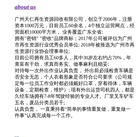
about us
广州天仁再生资源回收有限公司，创立于2006年，注册
资本1000万元，目前员工60余名，4个独立运营网点，经
营面积10000平方米， 业务覆盖广东全省;
拥有"密销" "密收"品牌商标；2017年公司被评估为广州
市再生资源行业优秀会员单位; 2018年被推选为广州市再
生资源行业协会理事单位;
目前公司拥有员工60多人，其中30岁左右约占70%，年
青富有干劲，求真而务实、做事麻利且稳妥;
对待每一次外出作业认真负责， 外出前必须检查车辆是
否安全无恙，个人衣着形象是否符合公司要求（公司规
定每一位员工作业时都必须戴好口罩，穿着得体，车辆
设备，定期检查，维护）; 现有外出运货司机四人，都是
久经车场拥有7-8年驾驶经验的专业人才。厂里叉车铲车
五名，废品分类员若干;
认真负责， 一直秉持着“简单的事情重复做，重复做一
件事”认真完成每一个工作。