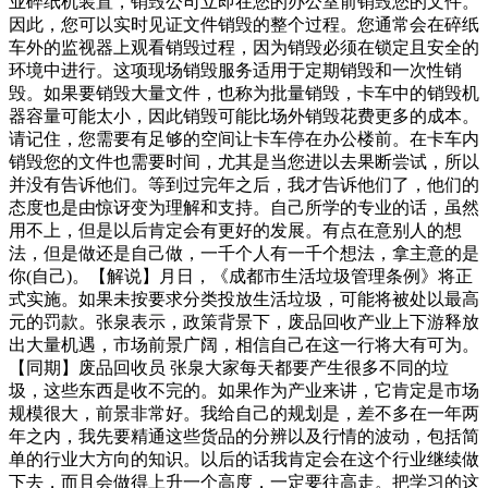
业碎纸机装置，销毁公司立即在您的办公室前销毁您的文件。
因此，您可以实时见证文件销毁的整个过程。您通常会在碎纸
车外的监视器上观看销毁过程，因为销毁必须在锁定且安全的
环境中进行。这项现场销毁服务适用于定期销毁和一次性销
毁。如果要销毁大量文件，也称为批量销毁，卡车中的销毁机
器容量可能太小，因此销毁可能比场外销毁花费更多的成本。
请记住，您需要有足够的空间让卡车停在办公楼前。在卡车内
销毁您的文件也需要时间，尤其是当您进以去果断尝试，所以
并没有告诉他们。等到过完年之后，我才告诉他们了，他们的
态度也是由惊讶变为理解和支持。自己所学的专业的话，虽然
用不上，但是以后肯定会有更好的发展。有点在意别人的想
法，但是做还是自己做，一千个人有一千个想法，拿主意的是
你(自己)。【解说】月日，《成都市生活垃圾管理条例》将正
式实施。如果未按要求分类投放生活垃圾，可能将被处以最高
元的罚款。张泉表示，政策背景下，废品回收产业上下游释放
出大量机遇，市场前景广阔，相信自己在这一行将大有可为。
【同期】废品回收员 张泉大家每天都要产生很多不同的垃
圾，这些东西是收不完的。如果作为产业来讲，它肯定是市场
规模很大，前景非常好。我给自己的规划是，差不多在一年两
年之内，我先要精通这些货品的分辨以及行情的波动，包括简
单的行业大方向的知识。以后的话我肯定会在这个行业继续做
下去，而且会做得上升一个高度，一定要往高走。把学习的这