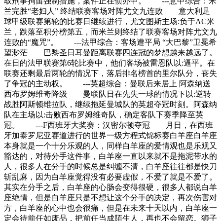
取刑事拘留强制措施，案件正在侦办中。 ---意甲综合：米
兰完胜“老妇人” 终结联赛客场对阵尤文九连败 意大利足
球甲级联赛第轮的比赛日继续进行，尤文图斯主场:负于AC米
兰，跌落至积分榜第五，而米兰则终结了联赛客场对阵尤文九
连败的“魔咒”。 ---法甲综合：客场遭平局 “大巴黎”卫冕希
望渺茫 巴黎圣日耳曼距离联赛四连冠的梦想越来越远了。
在日的法甲联赛第6轮比赛中，他们客场被雷恩队以:逼平。在
联赛还剩最后两轮的情况下，落后排名榜首的里尔队分，丧失
了争冠的主动权。 ---英超综合：曼联后来居上 阿森纳送
西布罗姆维奇降级 曼联队日在先失一球的情况下以:逆转
战胜阿斯顿维拉队，继续拖延曼城队的英超夺冠时刻。阿森纳
队在主场以:击败西布罗姆维奇队，确定客队下赛季降至英
冠。 ---F西班牙大奖赛：汉密尔顿夺冠 月日，在西班
牙加泰罗尼亚赛道进行的世界一级方程式锦标赛白羊座白羊座
本身就是一个十分乐观的人，同样白羊座的爱情观也是乐观又
豁达的，对待分手这件事，白羊座一直以来就不是拖泥带水的
人，很多人在分手的时候总是纠缠不清，白羊座往往都是快刀
斩乱麻，因为白羊座觉得没有必要虚假，不爱了就是不爱了。
其实在分手之后，白羊座的心肠会变得很硬，很多人都说白羊
座绝情，但是白羊座只是不想让这个分手的决定，再次伤害对
方，白羊座的心中也会很痛，但是在未来十天以内，白羊座一
定会待前任如废品，把前任当成陌生人，再也不会留恋。狮子