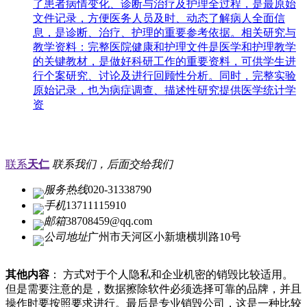
了患者病情变化、诊断与治疗及护理全过程，是最原始
文件记录，方便医务人员及时、动态了解病人全面信
息，是诊断、治疗、护理的重要参考依据。相关研究与
教学资料：完整医院健康和护理文件是医学和护理教学
的关键教材，是做好科研工作的重要资料，可供学生进
行个案研究、讨论及进行回顾性分析。同时，完整实验
原始记录，也为病症调查、描述性研究提供医学统计学
资
联系
天仁
联系我们，后面交给我们
服务热线
020-31338790
手机
13711115910
邮箱
38708459@qq.com
公司地址
广州市天河区小新塘横圳路10号
其他内容
： 方式对于个人隐私和企业机密的销毁比较适用。
但是需要注意的是，数据擦除软件必须选择可靠的品牌，并且
操作时要按照要求进行。最后是专业销毁公司，这是一种比较