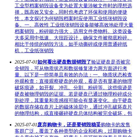
工业型档案销毁设备变为处置大量涉敏文件时的理想选
择，既高效又安全，同时也考虑了环保和使用的便捷
性，本文探讨为何销毁档案时应使用工业纸张销毁设
备。一、高效性 工业纸张销毁设备能够高效地处理大量
档案销毁，粉碎能力强大，适用文件类物料。这类设备
大多采用中低速、大扭距设计，确保文件被彻底粉碎。
相比于传统的销毁方法，如手动撕碎或使用普通碎纸
机，工业纸张销毁
2025-07-01
如何看出硬盘数据销毁了
验证硬盘是否被完
全销毁，可从物质状态和数据修复潜力两方面进行考
量。以下是一些简单且有效的办法：一、物质状态检查
外观检查：直接观察硬盘的外观，看是否有显著的物理
破坏痕迹，如开裂、冲孔、分割、粉碎等。这些痕迹是
硬盘被物理销毁的证据。若是硬盘已通过物理粉碎或分
割处理，其重量和质感很可能会有显著变化。由于硬盘
的数据存储在盘片上的磁体涂层中，通过冲孔破坏盘片
的物理结构，或直接碾碎硬盘总体结构被完全破坏，包
2025-07-01
废弃购物卡，还是要销毁稳妥
购物卡的发售
客群广泛，覆盖了各种类型的企业和机构，过期购物卡