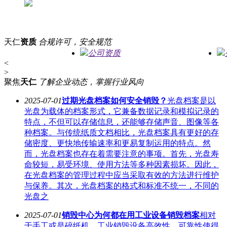
天仁
资质
合规许可，安全规范
公司资质
<
>
聚焦
天仁
了解企业动态，掌握行业风向
2025-07-01
过期光盘档案如何安全销毁？
光盘档案是以
光盘为载体的档案形式，它兼备数据记录和模拟记录的
特点，不但可以存储信息，还能够存储声音、图像等各
种档案。与传统纸质文档相比，光盘档案具有更好的存
储密度、更快地传输速率和更易复制运用的特点。然
而，光盘档案也存在着需要注意的事项。首先，光盘寿
命较短，易受环境、使用方法等多种因素损坏。因此，
在光盘档案的管理过程中应当采取有效的方法进行维护
与保养。其次，光盘档案的格式和标准不统一，不同的
光盘之
2025-07-01
销毁中心为何都在用工业设备销毁档案
相对
于手工或是碎纸机，工业销毁设备高效性、可靠性使得