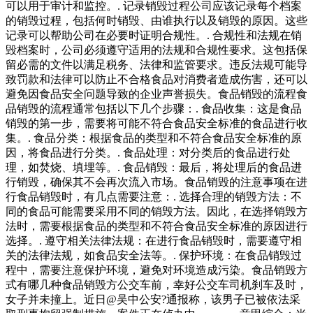
可以用于审计和监控。. 记录销毁过程公司应该记录每个档案
的销毁过程，包括何时销毁、由谁执行以及销毁的原因。这些
记录可以帮助公司在必要时证明合规性。. 合规性和法规在销
毁档案时，公司必须遵守适用的法规和合规性要求。这包括保
留必需的文件以满足税务、法律和监管要求。违反法规可能导
致罚款和法律可以防止不合格食品对消费者造成伤害，还可以
避免因食品安全问题导致的企业声誉损失。食品销毁的流程食
品销毁的流程通常包括以下几个步骤：. 食品收集：这是食品
销毁的第一步，需要将可能不符合食品安全标准的食品进行收
集。. 食品分类：根据食品的类型和不符合食品安全标准的原
因，将食品进行分类。. 食品处理：对分类后的食品进行处
理，如焚烧、填埋等。. 食品销毁：最后，将处理后的食品进
行销毁，确保其不会再次流入市场。食品销毁的注意事项在进
行食品销毁时，有几点需要注意：. 选择合理的销毁方法：不
同的食品可能需要采用不同的销毁方法。因此，在选择销毁方
法时，需要根据食品的类型和不符合食品安全标准的原因进行
选择。. 遵守相关法律法规：在进行食品销毁时，需要遵守相
关的法律法规，如食品安全法等。. 保护环境：在食品销毁过
程中，需要注意保护环境，避免对环境造成污染。食品销毁方
式有哪几种食品销毁方公交车前，幸好公交车司机刹车及时，
女子并未撞上。近日@吴中公安?通报称，该男子已被依法采