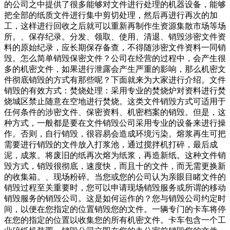
的公司之中提供了很多能够对文件进行处理的机器设备，能够
把全部的纸质文件进行集中剪切处理，然后再进行再次的加
工，这样进行回收之后就可以重新再制作生资源集散市场等场
所。、保存纪录。分发、领取、使用、清退、销毁涉密文件资
料的原始纪录，应长期保存备查，不得随涉密文件资料一同销
毁。怎么简单销毁保密文件？公司在经营的过程中，会产生很
多的机密文件，如果进行泄露会产生严重的影响，那么机密文
件彻底销毁的方式有那些呢？下面就来为大家进行介绍。文件
销毁的有效方式：焚烧处理：采用专业的焚烧炉对资料进行焚
烧城区禁止随意在空地进行焚烧。这类文件销毁方式可适用于
任何条件的涉密文件、保密资料、机密档案的销毁。但是，这
种方式，一般都是要在文件销毁公司采用专业的设备来进行操
作。否则，自行销毁，很容易会造成环境污染。熔浆再生可把
需要进行销毁的文件放入打浆池，通过搅拌机打碎，最后成
泥，成浆。将废旧的纸再次熔为纸浆，再造新纸。这种文件销
毁方式，销毁很彻底，速度快，而且十的文件，而无需更换新
的收集箱。、现场粉碎。当您或您的公司认为亲眼目睹文件的
销毁过程至关重要时，您可以申请现场销毁服务或所谓的移动
销毁服务的销毁公司。这是如何运作的？您与销毁公司约定时
间，以便在您指定的位置销毁您的文件。一辆专门的卡车将停
在您的指定的位置以收集您的所有机密文件。卡车包含一个工