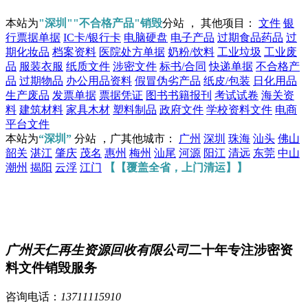
本站为
"深圳""不合格产品"销毁
分站 ， 其他项目：
文件
银
行票据单据
IC卡/银行卡
电脑硬盘
电子产品
过期食品药品
过
期化妆品
档案资料
医院处方单据
奶粉/饮料
工业垃圾
工业废
品
服装衣服
纸质文件
涉密文件
标书/合同
快递单据
不合格产
品
过期物品
办公用品资料
假冒伪劣产品
纸皮/包装
日化用品
生产废品
发票单据
票据凭证
图书书籍报刊
考试试卷
海关资
料
建筑材料
家具木材
塑料制品
政府文件
学校资料文件
电商
平台文件
本站为
“深圳”
分站 ，广其他城市：
广州
深圳
珠海
汕头
佛山
韶关
湛江
肇庆
茂名
惠州
梅州
汕尾
河源
阳江
清远
东莞
中山
潮州
揭阳
云浮
江门
【【覆盖全省，上门清运】】
广州天仁再生资源回收有限公司
二十年专注涉密资
料文件销毁服务
咨询电话：
13711115910